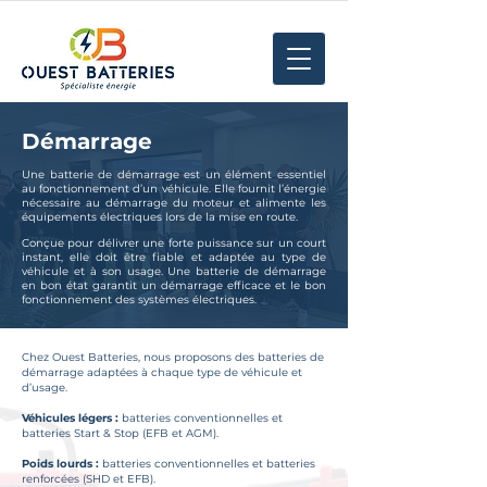
Démarrage
Une batterie de démarrage est un élément essentiel
au fonctionnement d’un véhicule. Elle fournit l’énergie
nécessaire au démarrage du moteur et alimente les
équipements électriques lors de la mise en route.
Conçue pour délivrer une forte puissance sur un court
instant, elle doit être fiable et adaptée au type de
véhicule et à son usage. Une batterie de démarrage
en bon état garantit un démarrage efficace et le bon
fonctionnement des systèmes électriques.
Chez Ouest Batteries, nous proposons des batteries de
démarrage adaptées à chaque type de véhicule et
d’usage.
Véhicules légers :
batteries conventionnelles et
batteries Start & Stop (EFB et AGM).
Poids lourds :
batteries conventionnelles et batteries
renforcées (SHD et EFB).